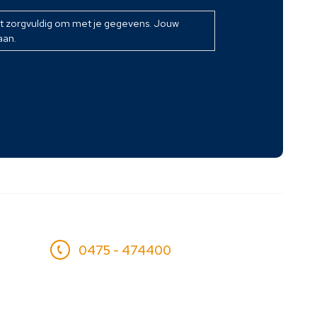
at zorgvuldig om met je gegevens. Jouw
aan.
0475 - 474400
info@psw.nl