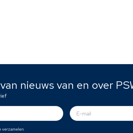
e van nieuws van en over PS
ief
E-
mail
(Vereist)
e verzamelen.