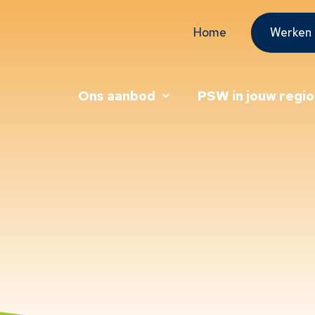
Home
Werken 
Ons aanbod
PSW in jouw regio