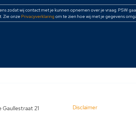
vens zodat wij contact met je kunnen opnemen over je vraag. PSW ga
t. Zie onze
Privacyverklaring
om te zien hoe wij met je gegevens omg
Disclaimer
 Gaullestraat 21
 Roermond
Privacyverklaring
Sitemap