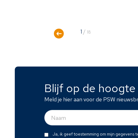
1
/
18
Blijf op de hoogt
Meld je hier aan voor de PSW nieuwsbr
Naam
(Vereist)
Dit
Ja, ik geef toestemming om mijn gegevens t