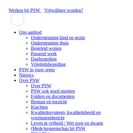
Werken bij PSW
Vrijwilliger worden?
Ons aanbod
Ondersteuning kind en gezin
Ondersteuning thuis
Begeleid wonen
Passend werk
Dagbesteding
Vrijetijdsbesteding
PSW in jouw regio
Nieuws
Over PSW
Over PSW
PSW ook goed morgen
Folders en documenten
Bestuur en toezicht
Klachten
Kwaliteitssysteem, kwaliteitsbeeld en
voortgangsbericht
Leven in vrijheid / Wet zorg en dwang
(Mede)zeggenschap bij PSW