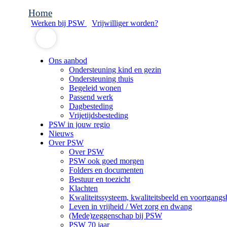
Home
Werken bij PSW
Vrijwilliger worden?
Ons aanbod
Ondersteuning kind en gezin
Ondersteuning thuis
Begeleid wonen
Passend werk
Dagbesteding
Vrijetijdsbesteding
PSW in jouw regio
Nieuws
Over PSW
Over PSW
PSW ook goed morgen
Folders en documenten
Bestuur en toezicht
Klachten
Kwaliteitssysteem, kwaliteitsbeeld en voortgangs
Leven in vrijheid / Wet zorg en dwang
(Mede)zeggenschap bij PSW
PSW 70 jaar