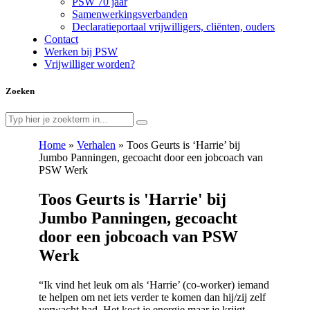
PSW 70 jaar
Samenwerkingsverbanden
Declaratieportaal vrijwilligers, cliënten, ouders
Contact
Werken bij PSW
Vrijwilliger worden?
Zoeken
Home
»
Verhalen
»
Toos Geurts is ‘Harrie’ bij
Jumbo Panningen, gecoacht door een jobcoach van
PSW Werk
Toos Geurts is 'Harrie' bij
Jumbo Panningen, gecoacht
door een jobcoach van PSW
Werk
“Ik vind het leuk om als ‘Harrie’ (co-worker) iemand
te helpen om net iets verder te komen dan hij/zij zelf
verwacht had. Het kost je energie maar je krijgt