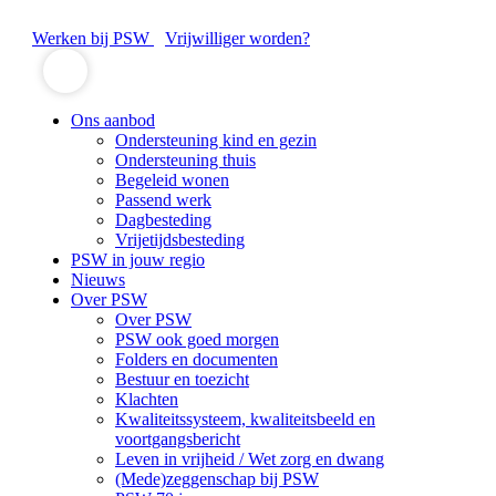
Werken bij PSW
Vrijwilliger worden?
Ons aanbod
Ondersteuning kind en gezin
Ondersteuning thuis
Begeleid wonen
Passend werk
Dagbesteding
Vrijetijdsbesteding
PSW in jouw regio
Nieuws
Over PSW
Over PSW
PSW ook goed morgen
Folders en documenten
Bestuur en toezicht
Klachten
Kwaliteitssysteem, kwaliteitsbeeld en
voortgangsbericht
Leven in vrijheid / Wet zorg en dwang
(Mede)zeggenschap bij PSW