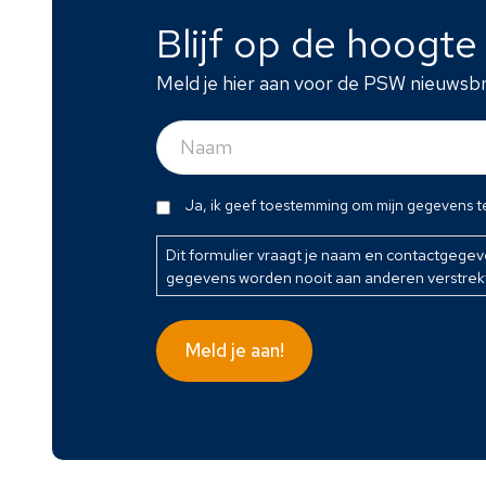
Blijf op de hoogt
Meld je hier aan voor de PSW nieuwsbr
Naam
(Vereist)
Dit
Ja, ik geef toestemming om mijn gegevens t
formulier
vraagt
Dit formulier vraagt je naam en contactgege
gegevens worden nooit aan anderen verstrek
je
naam
en
Meld je aan!
contactgegevens
zodat
wij
contact
met