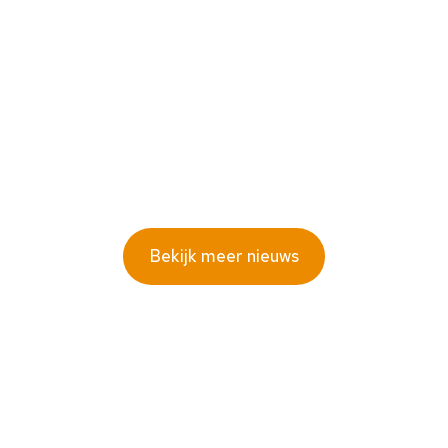
PSW NIEUWS
Wijziging folder
Leveringsvoorwaarden Wet
langdurige zorg (Wlz)
Bekijk meer nieuws
dinsdag 07 juli 2026