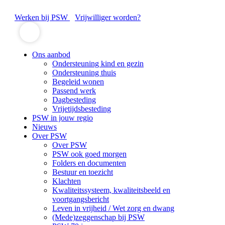
Werken bij PSW
Vrijwilliger worden?
Ons aanbod
Ondersteuning kind en gezin
Ondersteuning thuis
Begeleid wonen
Passend werk
Dagbesteding
Vrijetijdsbesteding
PSW in jouw regio
Nieuws
Over PSW
Over PSW
PSW ook goed morgen
Folders en documenten
Bestuur en toezicht
Klachten
Kwaliteitssysteem, kwaliteitsbeeld en
voortgangsbericht
Leven in vrijheid / Wet zorg en dwang
(Mede)zeggenschap bij PSW