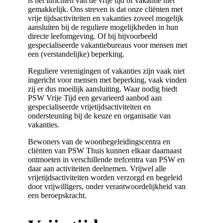
is het inrichten van de vrije tijd of vakantie niet
gemakkelijk. Ons streven is dat onze cliënten met
vrije tijdsactiviteiten en vakanties zoveel mogelijk
aansluiten bij de reguliere mogelijkheden in hun
directe leefomgeving. Of bij bijvoorbeeld
gespecialiseerde vakantiebureaus voor mensen met
een (verstandelijke) beperking.
Reguliere verenigingen of vakanties zijn vaak niet
ingericht voor mensen met beperking, vaak vinden
zij er dus moeilijk aansluiting. Waar nodig biedt
PSW Vrije Tijd een gevarieerd aanbod aan
gespecialiseerde vrijetijdsactiviteiten en
ondersteuning bij de keuze en organisatie van
vakanties.
Bewoners van de woonbegeleidingscentra en
cliënten van PSW Thuis kunnen elkaar daarnaast
ontmoeten in verschillende trefcentra van PSW en
daar aan activiteiten deelnemen. Vrijwel alle
vrijetijdsactiviteiten worden verzorgd en begeleid
door vrijwilligers, onder verantwoordelijkheid van
een beroepskracht.