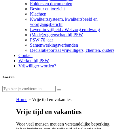
Folders en documenten
Bestuur en toezicht
Klachten
Kwaliteitssysteem, kwaliteitsbeeld en
voortgangsbericht
Leven in vrijheid / Wet zorg en dwang
(Mede)zeggenschap bij PSW
PSW 70 jaar
Samenwerkingsverbanden
Declaratieportaal vrijwilligers, cliënten, ouders
Contact
Werken bij PSW
Vrijwilliger worden?
Zoeken
Home
»
Vrije tijd en vakanties
Vrije tijd en vakanties
Voor veel mensen met een verstandelijke beperking