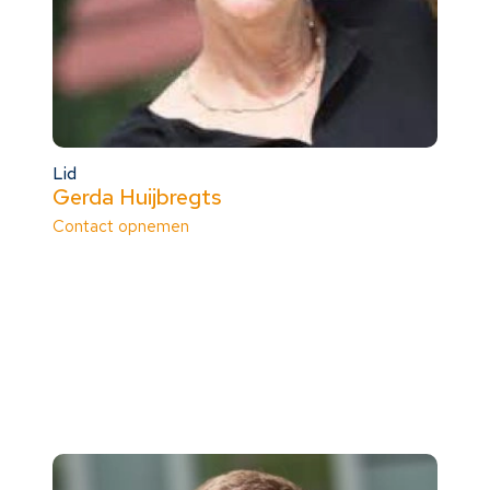
Lid
Gerda Huijbregts
Contact opnemen