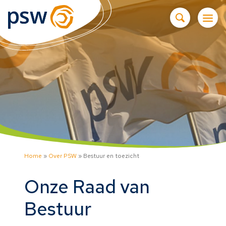
Home
»
Over PSW
»
Bestuur en toezicht
Onze Raad van
Bestuur