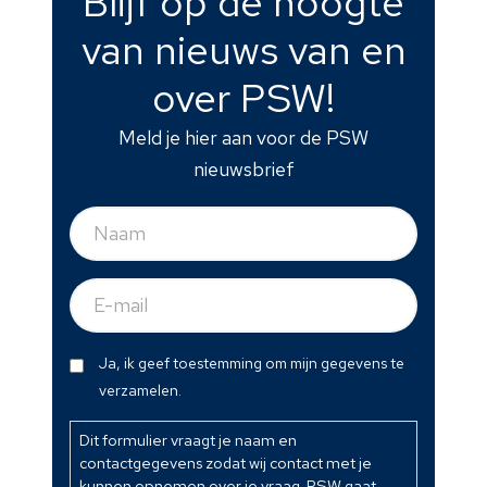
Blijf op de hoogte
van nieuws van en
over PSW!
Meld je hier aan voor de PSW
nieuwsbrief
Naam
(Vereist)
E-
mail
(Vereist)
Dit
Ja, ik geef toestemming om mijn gegevens te
formulier
verzamelen.
vraagt
je
Dit formulier vraagt je naam en
contactgegevens zodat wij contact met je
naam
kunnen opnemen over je vraag. PSW gaat