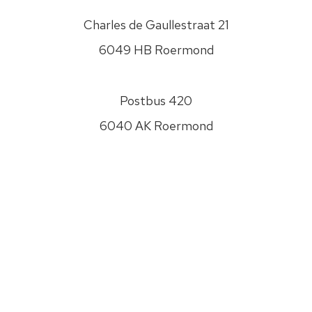
zorgvuldig
om
Charles de Gaullestraat 21
met
6049 HB Roermond
je
gegevens.
Jouw
Postbus 420
gegevens
worden
6040 AK Roermond
nooit
Disclaimer
aan
anderen
Privacyverklaring
verstrekt.
Zie
Sitemap
onze
0475 - 474400
Privacyverklaring
om
info@psw.nl
te
zien
hoe