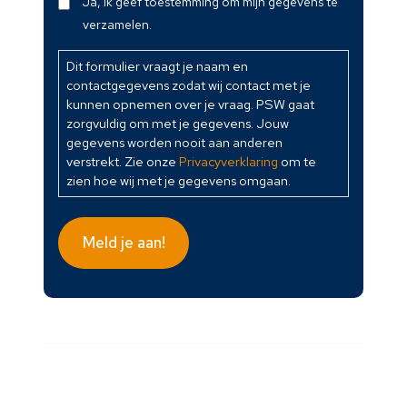
Dit
Ja, ik geef toestemming om mijn gegevens te
formulier
verzamelen.
vraagt
je
Dit formulier vraagt je naam en
contactgegevens zodat wij contact met je
naam
kunnen opnemen over je vraag. PSW gaat
en
zorgvuldig om met je gegevens. Jouw
contactgegevens
gegevens worden nooit aan anderen
zodat
verstrekt. Zie onze
Privacyverklaring
om te
wij
zien hoe wij met je gegevens omgaan.
contact
met
je
Meld je aan!
kunnen
opnemen
over
je
vraag.
PSW
gaat