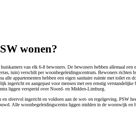
 PSW wonen?
4 huiskamers van elk 6-8 bewoners. De bewoners hebben allemaal een e
ras, tuin) verschilt per
woonbegeleidingscentrum. Bewoners richten hu
a alle appartementen hebben een eigen sanitaire ruimte met toilet en 
lijk ingericht en aangepast voor mensen met een ernstig verstandelijke
ntra liggen verspreid over Noord- en Midden-Limburg.
en sfeervol ingericht en voldoen aan de wet- en regelgeving. PSW h
bouwd.
Alle woonbegeleidingscentra liggen midden in de woonwijk en h