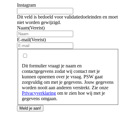
Instagram
Dit veld is bedoeld voor validatiedoeleinden en moet
niet worden gewijzigd.
Naam
(Vereist)
E-mail
(Vereist)
Dit
Ja, ik geef toestemming om mijn gegevens
formulier
te verzamelen.
vraagt
Dit formulier vraagt je naam en
je
contactgegevens zodat wij contact met je
naam
kunnen opnemen over je vraag. PSW gaat
en
zorgvuldig om met je gegevens. Jouw gegevens
contactgegevens
worden nooit aan anderen verstrekt. Zie onze
zodat
Privacyverklaring
om te zien hoe wij met je
wij
gegevens omgaan.
contact
met
je
kunnen
Charles de Gaullestraat 21
opnemen
6049 HB Roermond
over
je
Postbus 420