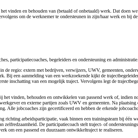
et vinden en behouden van (betaald of onbetaald) werk. Dat doen we 
vervolgens om de werknemer te ondersteunen in zijn/haar werk en bij d
hes, participatiecoaches, begeleiders en ondersteuning en administrati
 in de regio: extern met bedrijven, verwijzers, UWV, gemeenten, onder
. Bij een aanmelding van een werkzoekende kijkt de trajectbegeleider
rste inschatting van een mogelijk traject. Vervolgens legt de trajectbeg
ij het vinden, behouden en ontwikkelen van passend werk of, indien no
werkgever en externe partijen zoals UWV en gemeenten. Na plaatsing on
ng. Alle jobcoaches zijn gecertificeerd en hebben de erkende jobcoacho
g richting arbeidsparticipatie, vaak binnen een trainingsteam bij één we
zelfredzaamheid. De participatiecoach stelt traject- of ondersteuning
erk om een passend en duurzaam ontwikkeltraject te realiseren.