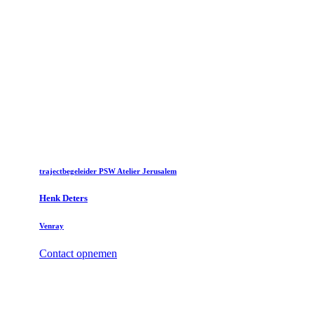
trajectbegeleider PSW Atelier Jerusalem
Henk Deters
Venray
Contact opnemen