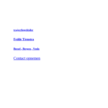
trajectbegeleider
Fedde Tienstra
Beesel , Bergen , Venlo
Contact opnemen