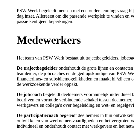
PSW Werk begeleidt mensen met een ondersteuningsvraag bij h
dag inzet. Allereerst om die passende werkplek te vinden en 
passie kent geen beperkingen!
Medewerkers
Het team van PSW Werk bestaat uit trajectbegeleiders, jobcoac
De trajectbegeleider
onderhoudt de grote lijnen en contacten
teamleider, de jobcoaches en de gedragskundige van PSW Werk
financierings- en subsidiemogelijkheden en maakt hij/zij een ee
de werkzoekende verder oppakt.
De jobcoach
begeleidt deelnemers voornamelijk individueel b
bedrijven en vormt de verbindende schakel tussen deelnemer, 
werkgevers en collega’s over begeleiding en wet- en regelgevi
De participatiecoach
begeleidt deelnemers in hun ontwikkelin
ontwikkelen van werknemersvaardigheden en het vergroten van 
individueel en onderhoudt contact met werkgevers en het netw