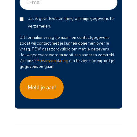
mail
(Vereist)
Dit
Ja, ik geef toestemming om mijn gegevens te
formulier
verzamelen.
vraagt
Dit formulier vraagt je naam en contactgegevens
je
zodat wij contact met je kunnen opnemen over je
naam
vraag. PSW gaat zorgvuldig om met je gegevens.
en
Jouw gegevens worden nooit aan anderen verstrekt.
Zie onze
Privacyverklaring
om te zien hoe wij met je
contactgegevens
gegevens omgaan.
zodat
wij
contact
met
je
kunnen
opnemen
over
je
vraag.