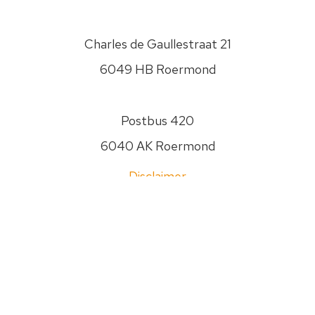
PSW
gaat
Charles de Gaullestraat 21
zorgvuldig
om
6049 HB Roermond
met
je
gegevens.
Postbus 420
Jouw
6040 AK Roermond
gegevens
worden
Disclaimer
nooit
aan
Privacyverklaring
anderen
Sitemap
verstrekt.
Zie
0475 - 474400
onze
Privacyverklaring
info@psw.nl
om