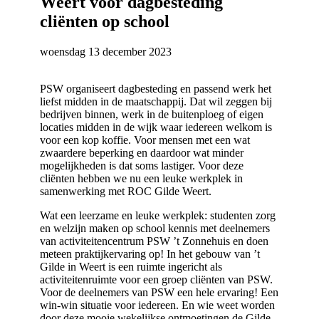
Weert voor dagbesteding
cliënten op school
woensdag 13 december 2023
PSW organiseert dagbesteding en passend werk het
liefst midden in de maatschappij. Dat wil zeggen bij
bedrijven binnen, werk in de buitenploeg of eigen
locaties midden in de wijk waar iedereen welkom is
voor een kop koffie. Voor mensen met een wat
zwaardere beperking en daardoor wat minder
mogelijkheden is dat soms lastiger. Voor deze
cliënten hebben we nu een leuke werkplek in
samenwerking met ROC Gilde Weert.
Wat een leerzame en leuke werkplek: studenten zorg
en welzijn maken op school kennis met deelnemers
van activiteitencentrum PSW ’t Zonnehuis en doen
meteen praktijkervaring op! In het gebouw van ’t
Gilde in Weert is een ruimte ingericht als
activiteitenruimte voor een groep cliënten van PSW.
Voor de deelnemers van PSW een hele ervaring! Een
win-win situatie voor iedereen. En wie weet worden
door deze mooie wekelijkse ontmoetingen de Gilde