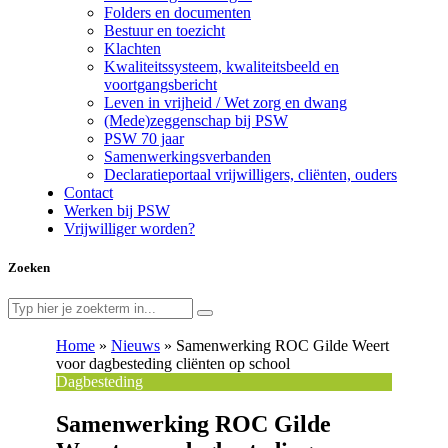
Folders en documenten
Bestuur en toezicht
Klachten
Kwaliteitssysteem, kwaliteitsbeeld en
voortgangsbericht
Leven in vrijheid / Wet zorg en dwang
(Mede)zeggenschap bij PSW
PSW 70 jaar
Samenwerkingsverbanden
Declaratieportaal vrijwilligers, cliënten, ouders
Contact
Werken bij PSW
Vrijwilliger worden?
Zoeken
Home
»
Nieuws
»
Samenwerking ROC Gilde Weert
voor dagbesteding cliënten op school
Dagbesteding
Samenwerking ROC Gilde