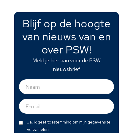
Blijf op de hoogte
van nieuws van en
over PSW!
Meld je hier aan voor de PSW
nieuwsbrief
Naam
(Vereist)
E-
mail
(Vereist)
Dit
Ja, ik geef toestemming om mijn gegevens te
formulier
verzamelen.