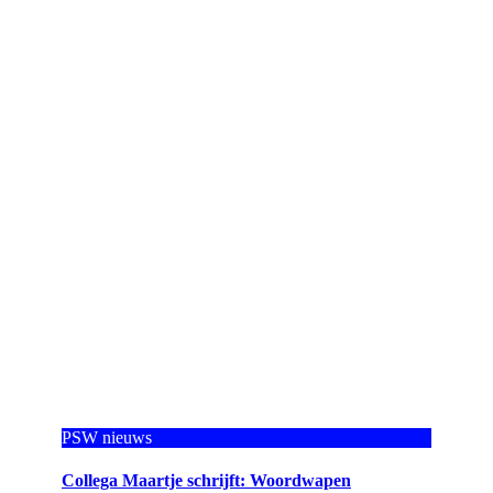
PSW nieuws
Collega Maartje schrijft: Woordwapen