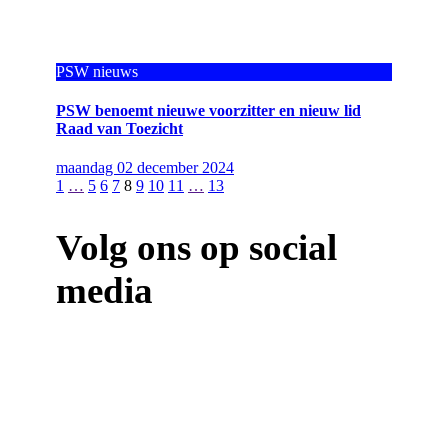
PSW nieuws
PSW benoemt nieuwe voorzitter en nieuw lid
Raad van Toezicht
maandag 02 december 2024
1
…
5
6
7
8
9
10
11
…
13
Volg ons op social
media