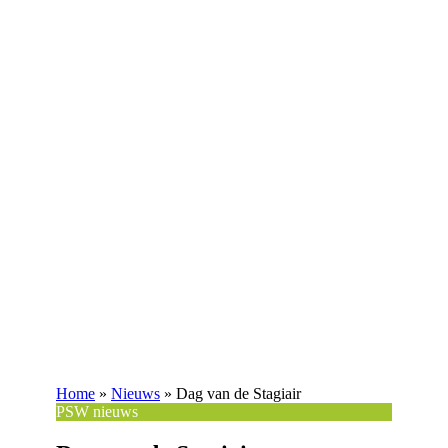
Home
»
Nieuws
»
Dag van de Stagiair
PSW nieuws