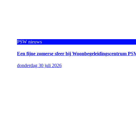
PSW nieuws
Een fijne zomerse sfeer bij Woonbegeleidingscentrum PS
donderdag 30 juli 2026