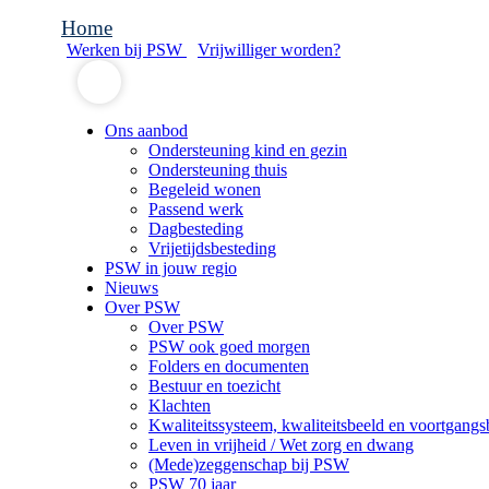
Home
Werken bij PSW
Vrijwilliger worden?
Ons aanbod
Ondersteuning kind en gezin
Ondersteuning thuis
Begeleid wonen
Passend werk
Dagbesteding
Vrijetijdsbesteding
PSW in jouw regio
Nieuws
Over PSW
Over PSW
PSW ook goed morgen
Folders en documenten
Bestuur en toezicht
Klachten
Kwaliteitssysteem, kwaliteitsbeeld en voortgangs
Leven in vrijheid / Wet zorg en dwang
(Mede)zeggenschap bij PSW
PSW 70 jaar