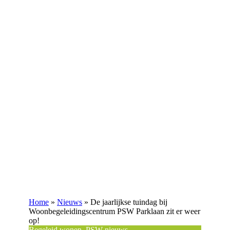
Home
»
Nieuws
»
De jaarlijkse tuindag bij
Woonbegeleidingscentrum PSW Parklaan zit er weer
op!
Begeleid wonen, PSW nieuws