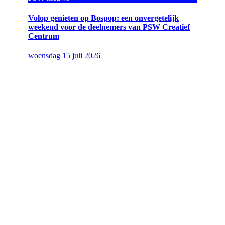
Volop genieten op Bospop: een onvergetelijk
weekend voor de deelnemers van PSW Creatief
Centrum
woensdag 15 juli 2026