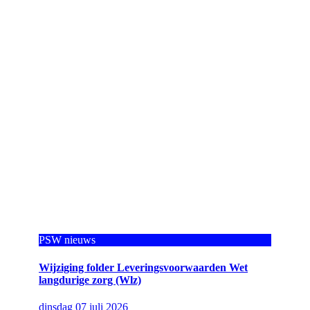
PSW nieuws
Wijziging folder Leveringsvoorwaarden Wet
langdurige zorg (Wlz)
dinsdag 07 juli 2026