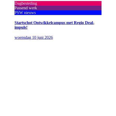
Dagbesteding
Passend werk
PSW nieuws
Startschot Ontwikkelcampus met Regio Deal-
impuls!
woensdag 10 juni 2026