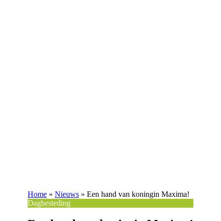
Home
»
Nieuws
»
Een hand van koningin Maxima!
Dagbesteding