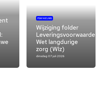
ent
PSW NIEUWS
Wijziging folder
:
Leveringsvoorwaarden
uwe
Wet langdurige
zorg (Wlz)
dinsdag 07 juli 2026