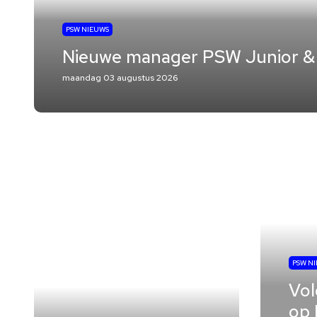
PSW NIEUWS
Nieuwe manager PSW Junior &
maandag 03 augustus 2026
PSW N
Vol
op 