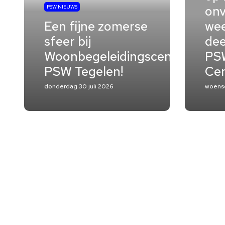
onv
PSW NIEUWS
Een fijne zomerse
wee
sfeer bij
dee
Woonbegeleidingscentrum
PSW
PSW Tegelen!
Ce
donderdag 30 juli 2026
woensd