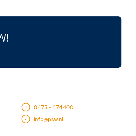
W!
0475 - 474400
info@psw.nl