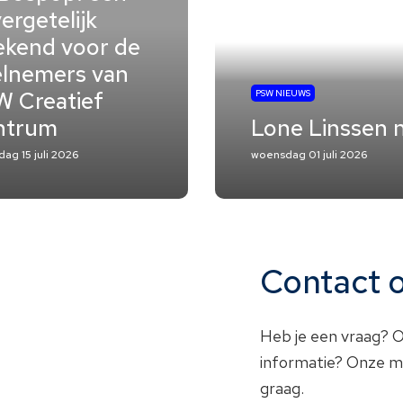
ergetelijk
kend voor de
lnemers van
 Creatief
PSW NIEUWS
ntrum
Lone Linssen 
ag 15 juli 2026
woensdag 01 juli 2026
Contact
Heb je een vraag? O
informatie? Onze me
graag.