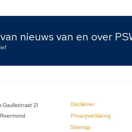
e van nieuws van en over PS
ief
Disclaimer
 Gaullestraat 21
 Roermond
Privacyverklaring
Sitemap