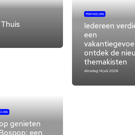
PSW NIEUWS
 Thuis
Iedereen verdi
een
vakantiegevoel
ontdek de nie
themakisten
dinsdag 14 juli 2026
IEUWS
op genieten
Bospop: een