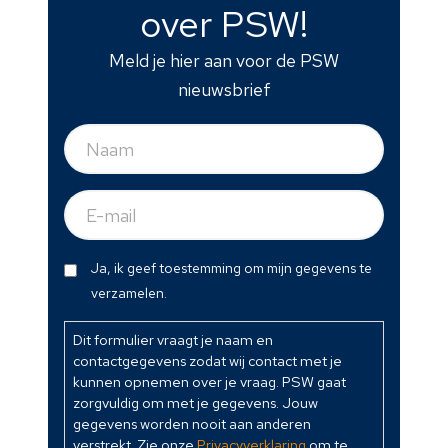
over PSW!
Meld je hier aan voor de PSW
nieuwsbrief
Naam
(Vereist)
E-
mail
(Vereist)
Dit
Ja, ik geef toestemming om mijn gegevens te
formulier
verzamelen.
vraagt
je
Dit formulier vraagt je naam en
contactgegevens zodat wij contact met je
naam
kunnen opnemen over je vraag. PSW gaat
en
zorgvuldig om met je gegevens. Jouw
contactgegevens
gegevens worden nooit aan anderen
zodat
verstrekt. Zie onze
Privacyverklaring
om te