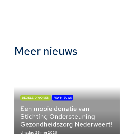
De bewoners zijn er erg blij mee en maken
er volop gebruik van. Heren Pogacar en
Vingegaard: de Barbarastraat is in vorm,
jullie zijn gewaarschuwd!
Meer nieuws
BEGELEID WONEN
PSW NIEUWS
Een mooie donatie van
Stichting Ondersteuning
Gezondheidszorg Nederweert!
dinsdag 26 mei 2026