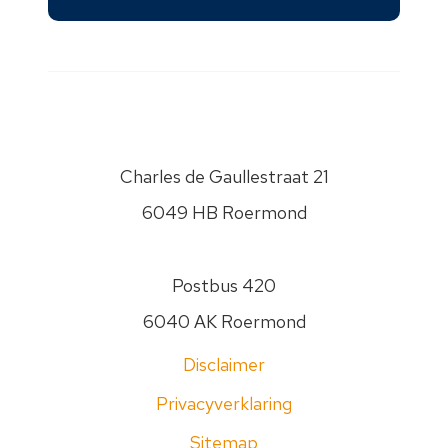
kunnen
opnemen
over
je
vraag.
PSW
gaat
Charles de Gaullestraat 21
zorgvuldig
om
6049 HB Roermond
met
je
gegevens.
Postbus 420
Jouw
6040 AK Roermond
gegevens
worden
Disclaimer
nooit
aan
Privacyverklaring
anderen
Sitemap
verstrekt.