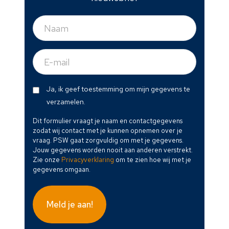
Naam
(Vereist)
E-
mail
(Vereist)
Dit
Ja, ik geef toestemming om mijn gegevens te
formulier
verzamelen.
vraagt
Dit formulier vraagt je naam en contactgegevens
je
zodat wij contact met je kunnen opnemen over je
naam
vraag. PSW gaat zorgvuldig om met je gegevens.
en
Jouw gegevens worden nooit aan anderen verstrekt.
Zie onze
Privacyverklaring
om te zien hoe wij met je
contactgegevens
gegevens omgaan.
zodat
wij
contact
met
je