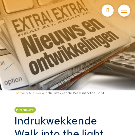
Home
»
Nieuws
»
Indrukwekkende Walk into the light
PSW NIEUWS
Indrukwekkende
Walk into the light