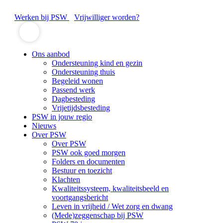
Werken bij PSW
Vrijwilliger worden?
Ons aanbod
Ondersteuning kind en gezin
Ondersteuning thuis
Begeleid wonen
Passend werk
Dagbesteding
Vrijetijdsbesteding
PSW in jouw regio
Nieuws
Over PSW
Over PSW
PSW ook goed morgen
Folders en documenten
Bestuur en toezicht
Klachten
Kwaliteitssysteem, kwaliteitsbeeld en
voortgangsbericht
Leven in vrijheid / Wet zorg en dwang
(Mede)zeggenschap bij PSW