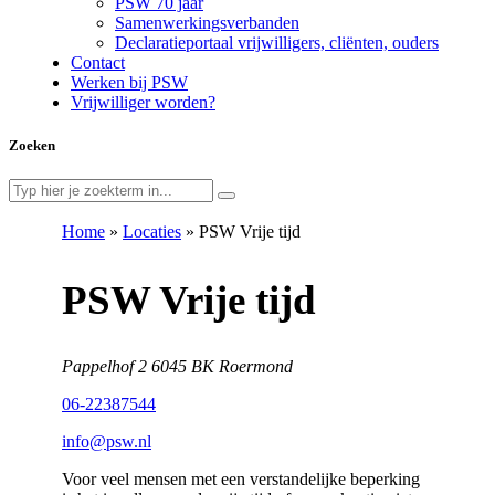
PSW 70 jaar
Samenwerkingsverbanden
Declaratieportaal vrijwilligers, cliënten, ouders
Contact
Werken bij PSW
Vrijwilliger worden?
Zoeken
Home
»
Locaties
»
PSW Vrije tijd
PSW Vrije tijd
Pappelhof 2 6045 BK Roermond
06-22387544
info@psw.nl
Voor veel mensen met een verstandelijke beperking