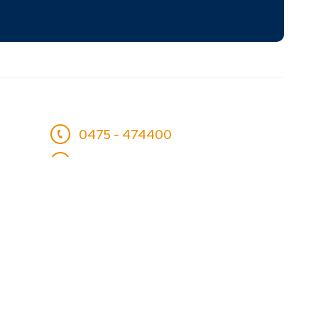
0475 - 474400
info@psw.nl