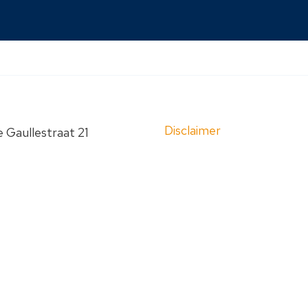
Disclaimer
 Gaullestraat 21
 Roermond
Privacyverklaring
Sitemap
420
 Roermond
n voorbehouden. Website ontwikkeld door:
Mindworkz