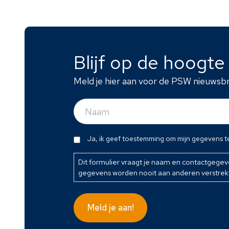
Blijf op de hoogt
Meld je hier aan voor de PSW nieuwsbr
Naam
(Vereist)
Dit
Ja, ik geef toestemming om mijn gegevens t
formulier
vraagt
Dit formulier vraagt je naam en contactgege
gegevens worden nooit aan anderen verstrek
je
naam
en
Meld je aan!
contactgegevens
zodat