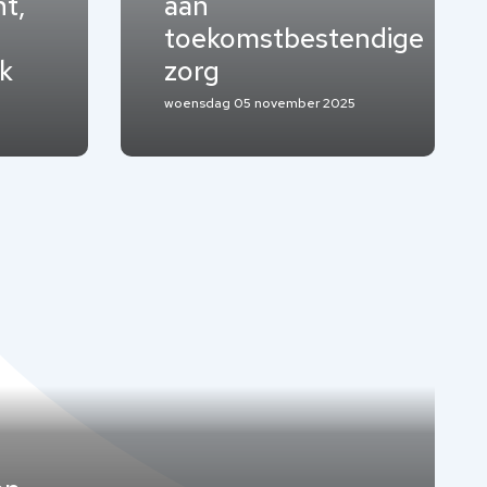
t,
aan
toekomstbestendige
k
zorg
woensdag 05 november 2025