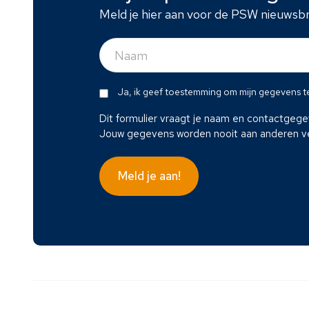
Meld je hier aan voor de PSW nieuwsbr
Naam
(Vereist)
Dit
Ja, ik geef toestemming om mijn gegevens t
formulier
Dit formulier vraagt je naam en contactgeg
vraagt
Jouw gegevens worden nooit aan anderen ve
je
naam
en
contactgegevens
zodat
wij
contact
met
je
kunnen
opnemen