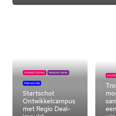
DAGBESTEDING
PASSEND WERK
DAGBE
Tro
PSW NIEUWS
Startschot
mo
Ontwikkelcampus
sam
met Regio Deal-
een