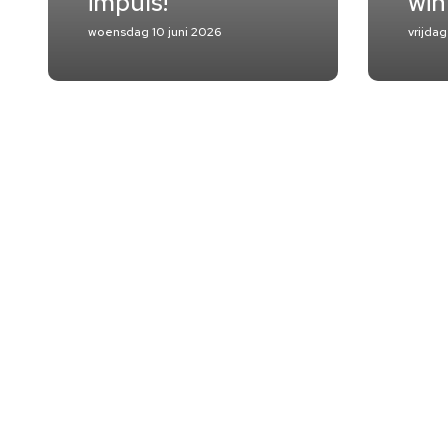
impuls!
win
woensdag 10 juni 2026
vrijdag