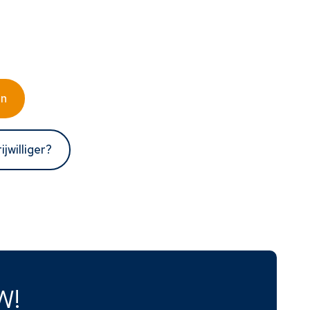
en
ijwilliger?
W!