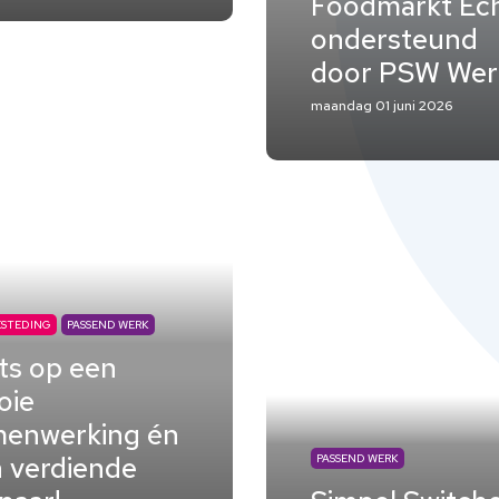
Foodmarkt Ech
ondersteund
door PSW Wer
maandag 01 juni 2026
STEDING
PASSEND WERK
ts op een
oie
enwerking én
 verdiende
PASSEND WERK