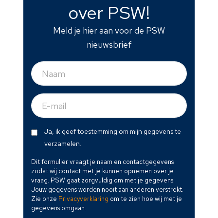
over PSW!
Meld je hier aan voor de PSW
nieuwsbrief
Naam
(Vereist)
E-
mail
(Vereist)
Dit
Ja, ik geef toestemming om mijn gegevens te
formulier
verzamelen.
vraagt
Dit formulier vraagt je naam en contactgegevens
je
zodat wij contact met je kunnen opnemen over je
naam
vraag. PSW gaat zorgvuldig om met je gegevens.
en
Jouw gegevens worden nooit aan anderen verstrekt.
Zie onze
Privacyverklaring
om te zien hoe wij met je
contactgegevens
gegevens omgaan.
zodat