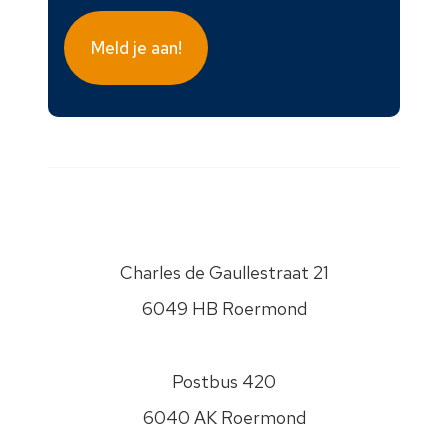
wij
contact
met
je
kunnen
opnemen
over
je
vraag.
PSW
gaat
Charles de Gaullestraat 21
zorgvuldig
om
6049 HB Roermond
met
je
gegevens.
Postbus 420
Jouw
6040 AK Roermond
gegevens
worden