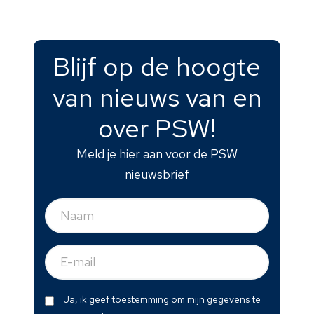
Blijf op de hoogte
van nieuws van en
over PSW!
Meld je hier aan voor de PSW
nieuwsbrief
Naam
(Vereist)
E-
mail
(Vereist)
Dit
Ja, ik geef toestemming om mijn gegevens te