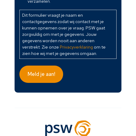
formulier
verzamelen.
vraagt
je
Dit formulier vraagt je naam en
contactgegevens zodat wij contact met je
naam
kunnen opnemen over je vraag. PSW gaat
en
zorgvuldig om met je gegevens. Jouw
contactgegevens
gegevens worden nooit aan anderen
zodat
verstrekt. Zie onze
Privacyverklaring
om te
wij
zien hoe wij met je gegevens omgaan.
contact
met
je
Meld je aan!
kunnen
opnemen
over
je
vraag.
PSW
gaat
zorgvuldig