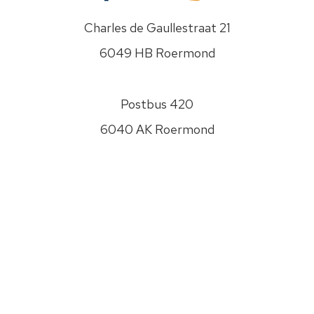
om
met
Charles de Gaullestraat 21
je
6049 HB Roermond
gegevens.
Jouw
gegevens
Postbus 420
worden
nooit
6040 AK Roermond
aan
anderen
Disclaimer
verstrekt.
Privacyverklaring
Zie
onze
Sitemap
Privacyverklaring
0475 - 474400
om
te
info@psw.nl
zien
hoe
wij