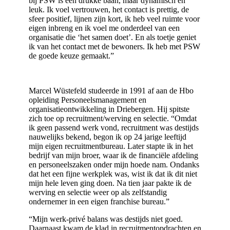
bij PSW is een drukke baan, maar dynamisch en
leuk. Ik voel vertrouwen, het contact is prettig, de
sfeer positief, lijnen zijn kort, ik heb veel ruimte voor
eigen inbreng en ik voel me onderdeel van een
organisatie die ‘het samen doet’. En als toetje geniet
ik van het contact met de bewoners. Ik heb met PSW
de goede keuze gemaakt.”
Marcel Wüstefeld studeerde in 1991 af aan de Hbo
opleiding Personeelsmanagement en
organisatieontwikkeling in Driebergen. Hij spitste
zich toe op recruitment/werving en selectie. “Omdat
ik geen passend werk vond, recruitment was destijds
nauwelijks bekend, begon ik op 24 jarige leeftijd
mijn eigen recruitmentbureau. Later stapte ik in het
bedrijf van mijn broer, waar ik de financiële afdeling
en personeelszaken onder mijn hoede nam. Ondanks
dat het een fijne werkplek was, wist ik dat ik dit niet
mijn hele leven ging doen. Na tien jaar pakte ik de
werving en selectie weer op als zelfstandig
ondernemer in een eigen franchise bureau.”
“Mijn werk-privé balans was destijds niet goed.
Daarnaast kwam de klad in recruitmentopdrachten en