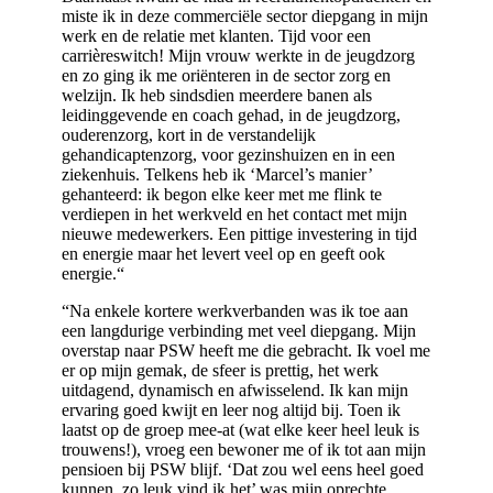
miste ik in deze commerciële sector diepgang in mijn
werk en de relatie met klanten. Tijd voor een
carrièreswitch! Mijn vrouw werkte in de jeugdzorg
en zo ging ik me oriënteren in de sector zorg en
welzijn. Ik heb sindsdien meerdere banen als
leidinggevende en coach gehad, in de jeugdzorg,
ouderenzorg, kort in de verstandelijk
gehandicaptenzorg, voor gezinshuizen en in een
ziekenhuis. Telkens heb ik ‘Marcel’s manier’
gehanteerd: ik begon elke keer met me flink te
verdiepen in het werkveld en het contact met mijn
nieuwe medewerkers. Een pittige investering in tijd
en energie maar het levert veel op en geeft ook
energie.“
“Na enkele kortere werkverbanden was ik toe aan
een langdurige verbinding met veel diepgang. Mijn
overstap naar PSW heeft me die gebracht. Ik voel me
er op mijn gemak, de sfeer is prettig, het werk
uitdagend, dynamisch en afwisselend. Ik kan mijn
ervaring goed kwijt en leer nog altijd bij. Toen ik
laatst op de groep mee-at (wat elke keer heel leuk is
trouwens!), vroeg een bewoner me of ik tot aan mijn
pensioen bij PSW blijf. ‘Dat zou wel eens heel goed
kunnen, zo leuk vind ik het’ was mijn oprechte