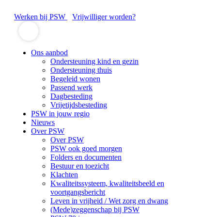
Werken bij PSW
Vrijwilliger worden?
Ons aanbod
Ondersteuning kind en gezin
Ondersteuning thuis
Begeleid wonen
Passend werk
Dagbesteding
Vrijetijdsbesteding
PSW in jouw regio
Nieuws
Over PSW
Over PSW
PSW ook goed morgen
Folders en documenten
Bestuur en toezicht
Klachten
Kwaliteitssysteem, kwaliteitsbeeld en
voortgangsbericht
Leven in vrijheid / Wet zorg en dwang
(Mede)zeggenschap bij PSW