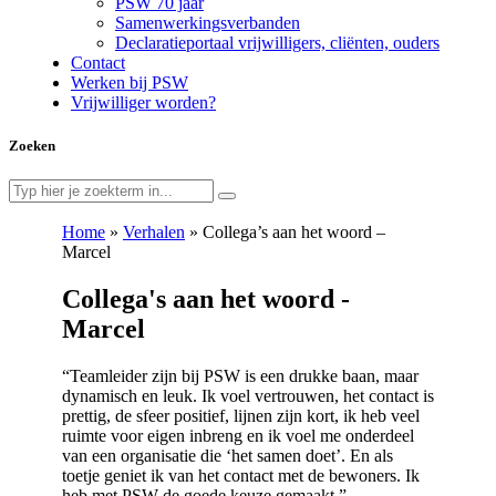
PSW 70 jaar
Samenwerkingsverbanden
Declaratieportaal vrijwilligers, cliënten, ouders
Contact
Werken bij PSW
Vrijwilliger worden?
Zoeken
Home
»
Verhalen
»
Collega’s aan het woord –
Marcel
Collega's aan het woord -
Marcel
“Teamleider zijn bij PSW is een drukke baan, maar
dynamisch en leuk. Ik voel vertrouwen, het contact is
prettig, de sfeer positief, lijnen zijn kort, ik heb veel
ruimte voor eigen inbreng en ik voel me onderdeel
van een organisatie die ‘het samen doet’. En als
toetje geniet ik van het contact met de bewoners. Ik
heb met PSW de goede keuze gemaakt.”