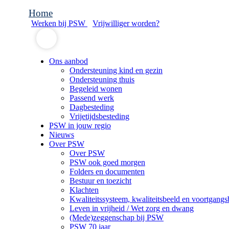
Home
Werken bij PSW
Vrijwilliger worden?
Ons aanbod
Ondersteuning kind en gezin
Ondersteuning thuis
Begeleid wonen
Passend werk
Dagbesteding
Vrijetijdsbesteding
PSW in jouw regio
Nieuws
Over PSW
Over PSW
PSW ook goed morgen
Folders en documenten
Bestuur en toezicht
Klachten
Kwaliteitssysteem, kwaliteitsbeeld en voortgangs
Leven in vrijheid / Wet zorg en dwang
(Mede)zeggenschap bij PSW
PSW 70 jaar