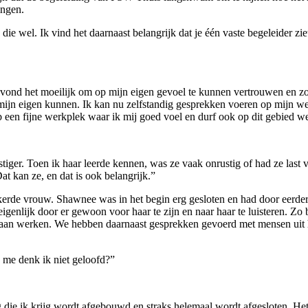
ingen.
 die wel. Ik vind het daarnaast belangrijk dat je één vaste begeleider z
vond het moeilijk om op mijn eigen gevoel te kunnen vertrouwen en zoc
 mijn eigen kunnen. Ik kan nu zelfstandig gesprekken voeren op mijn we
 een fijne werkplek waar ik mij goed voel en durf ook op dit gebied we
tiger. Toen ik haar leerde kennen, was ze vaak onrustig of had ze last
at kan ze, en dat is ook belangrijk.”
kerde vrouw. Shawnee was in het begin erg gesloten en had door eerde
genlijk door er gewoon voor haar te zijn en naar haar te luisteren. 
n werken. We hebben daarnaast gesprekken gevoerd met mensen uit haa
je me denk ik niet geloofd?”
 die ik krijg wordt afgebouwd en straks helemaal wordt afgesloten. Het