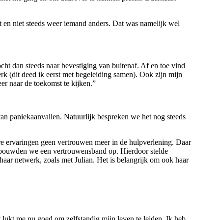
iet en niet steeds weer iemand anders. Dat was namelijk wel
ht dan steeds naar bevestiging van buitenaf. Af en toe vind
rk (dit deed ik eerst met begeleiding samen). Ook zijn mijn
er naar de toekomst te kijken.”
 van paniekaanvallen. Natuurlijk bespreken we het nog steeds
re ervaringen geen vertrouwen meer in de hulpverlening. Daar
Zo bouwden we een vertrouwensband op. Hierdoor stelde
r netwerk, zoals met Julian. Het is belangrijk om ook haar
 lukt me nu goed om zelfstandig mijn leven te leiden. Ik heb