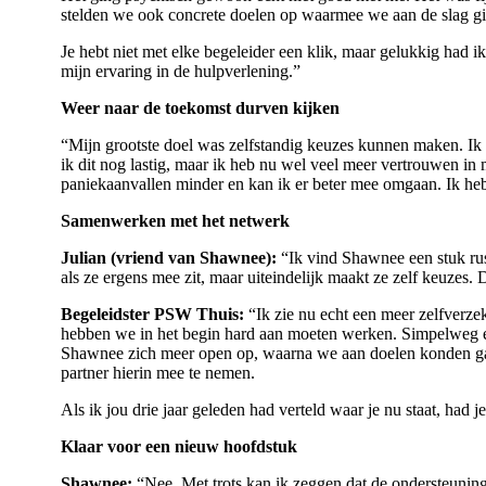
stelden we ook concrete doelen op waarmee we aan de slag g
Je hebt niet met elke begeleider een klik, maar gelukkig had ik
mijn ervaring in de hulpverlening.”
Weer naar de toekomst durven kijken
“Mijn grootste doel was zelfstandig keuzes kunnen maken. Ik 
ik dit nog lastig, maar ik heb nu wel veel meer vertrouwen in
paniekaanvallen minder en kan ik er beter mee omgaan. Ik heb
Samenwerken met het netwerk
Julian (vriend van Shawnee):
“Ik vind Shawnee een stuk rus
als ze ergens mee zit, maar uiteindelijk maakt ze zelf keuzes. D
Begeleidster PSW Thuis:
“Ik zie nu echt een meer zelfverze
hebben we in het begin hard aan moeten werken. Simpelweg ei
Shawnee zich meer open op, waarna we aan doelen konden gaa
partner hierin mee te nemen.
Als ik jou drie jaar geleden had verteld waar je nu staat, had 
Klaar voor een nieuw hoofdstuk
Shawnee:
“Nee. Met trots kan ik zeggen dat de ondersteuning