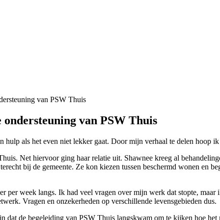
ndersteuning van PSW Thuis
de ondersteuning van PSW Thuis
an hulp als het even niet lekker gaat. Door mijn verhaal te delen hoop i
uis. Net hiervoor ging haar relatie uit. Shawnee kreeg al behandelin
erecht bij de gemeente. Ze kon kiezen tussen beschermd wonen en begel
er per week langs. Ik had veel vragen over mijn werk dat stopte, maar 
twerk. Vragen en onzekerheden op verschillende levensgebieden dus.
ijn dat de begeleiding van PSW Thuis langskwam om te kijken hoe het 