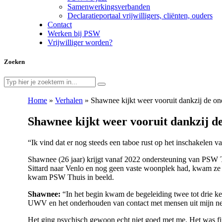
Samenwerkingsverbanden
Declaratieportaal vrijwilligers, cliënten, ouders
Contact
Werken bij PSW
Vrijwilliger worden?
Zoeken
Home
»
Verhalen
»
Shawnee kijkt weer vooruit dankzij de o
Shawnee kijkt weer vooruit dankzij 
“Ik vind dat er nog steeds een taboe rust op het inschakelen v
Shawnee (26 jaar) krijgt vanaf 2022 ondersteuning van PSW Th
Sittard naar Venlo en nog geen vaste woonplek had, kwam ze t
kwam PSW Thuis in beeld.
Shawnee:
“In het begin kwam de begeleiding twee tot drie ke
UWV en het onderhouden van contact met mensen uit mijn ne
Het ging psychisch gewoon echt niet goed met me. Het was f