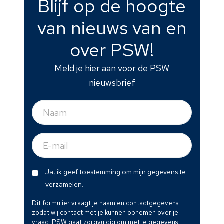
Blijf op de hoogte
van nieuws van en
over PSW!
Meld je hier aan voor de PSW
nieuwsbrief
Naam
(Vereist)
E-
mail
(Vereist)
Dit
Ja, ik geef toestemming om mijn gegevens te
formulier
verzamelen.
vraagt
Dit formulier vraagt je naam en contactgegevens
je
zodat wij contact met je kunnen opnemen over je
naam
vraag. PSW gaat zorgvuldig om met je gegevens.