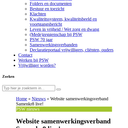
Folders en documenten
Bestuur en toezicht
Klachten
Kwaliteitssysteem, kwaliteitsbeeld en
voortgangsbericht
Leven in vrijheid / Wet zorg en dwang
(Mede)zeggenschap bij PSW
PSW 70 jaar
Samenwerkingsverbanden
Declaratieportaal vrijwilligers, cliënten, ouders
Contact
Werken bij PSW
Vrijwilliger worden?
Zoeken
Home
»
Nieuws
»
Website samenwerkingsverband
Samenkr8 live!
PSW nieuws
Website samenwerkingsverband