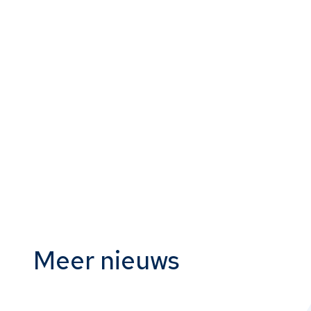
https://vimeo.com/1163203499
https://vimeo.com/1163205926
Meer nieuws