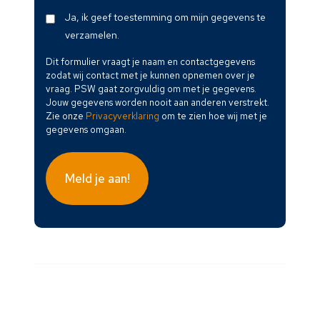
(Vereist)
Dit
Ja, ik geef toestemming om mijn gegevens te
formulier
verzamelen.
vraagt
Dit formulier vraagt je naam en contactgegevens
je
zodat wij contact met je kunnen opnemen over je
naam
vraag. PSW gaat zorgvuldig om met je gegevens.
en
Jouw gegevens worden nooit aan anderen verstrekt.
Zie onze
Privacyverklaring
om te zien hoe wij met je
contactgegevens
gegevens omgaan.
zodat
wij
contact
met
je
kunnen
opnemen
over
je
vraag.
PSW