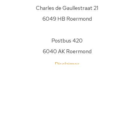
gaat
Charles de Gaullestraat 21
zorgvuldig
om
6049 HB Roermond
met
je
gegevens.
Postbus 420
Jouw
6040 AK Roermond
gegevens
worden
Disclaimer
nooit
aan
Privacyverklaring
anderen
Sitemap
verstrekt.
Zie
0475 - 474400
onze
Privacyverklaring
info@psw.nl
om
te
zien