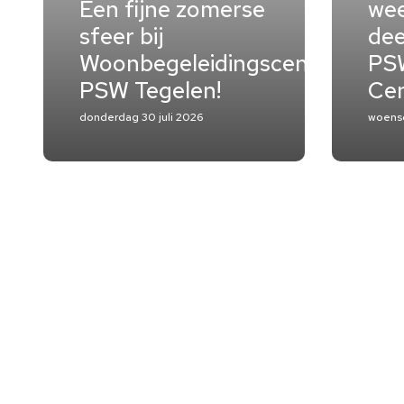
Een fijne zomerse
wee
sfeer bij
dee
Woonbegeleidingscentrum
PSW
PSW Tegelen!
Ce
donderdag 30 juli 2026
woensd