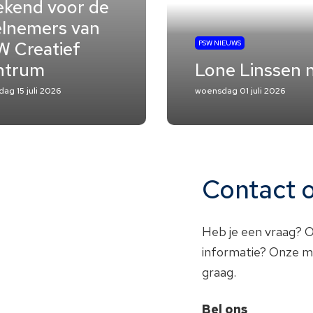
kend voor de
lnemers van
 Creatief
PSW NIEUWS
ntrum
Lone Linssen 
ag 15 juli 2026
woensdag 01 juli 2026
Contact
Heb je een vraag? O
informatie? Onze me
graag.
Bel ons