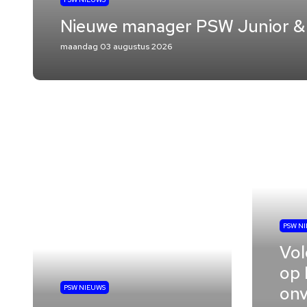
Nieuwe manager PSW Junior &
maandag 03 augustus 2026
PSW N
Vol
op 
onv
PSW NIEUWS