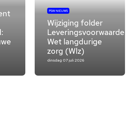
ent
PSW NIEUWS
Wijziging folder
:
Leveringsvoorwaarden
uwe
Wet langdurige
zorg (Wlz)
dinsdag 07 juli 2026