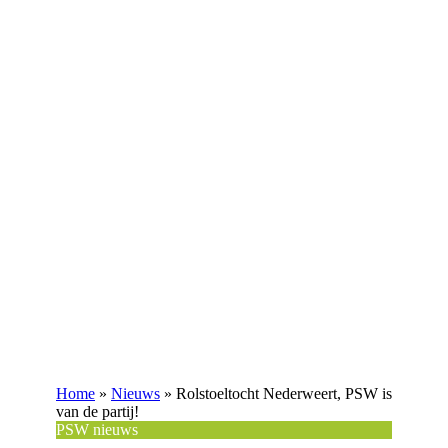
Home
»
Nieuws
»
Rolstoeltocht Nederweert, PSW is
van de partij!
PSW nieuws