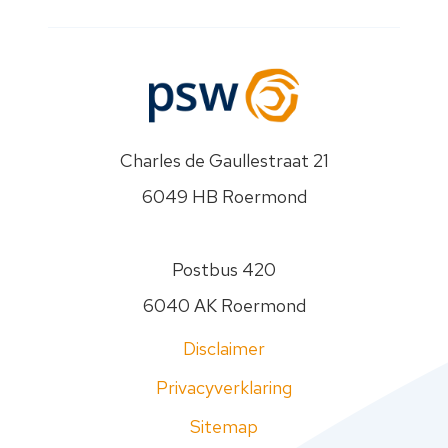
je
vraag.
PSW
gaat
zorgvuldig
om
met
Charles de Gaullestraat 21
je
6049 HB Roermond
gegevens.
Jouw
gegevens
Postbus 420
worden
nooit
6040 AK Roermond
aan
anderen
Disclaimer
verstrekt.
Privacyverklaring
Zie
onze
Sitemap
Privacyverklaring