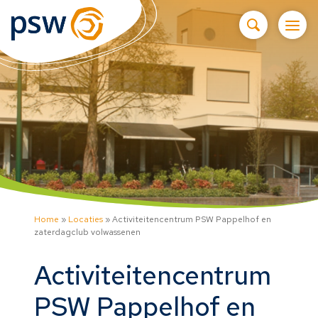
Home
»
Locaties
»
Activiteitencentrum PSW Pappelhof en
zaterdagclub volwassenen
Activiteitencentrum
PSW Pappelhof en