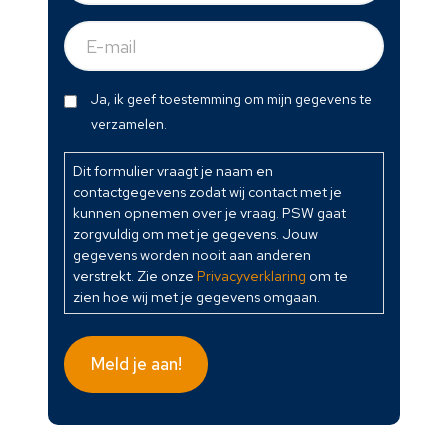
E-
mail
(Vereist)
Dit
Ja, ik geef toestemming om mijn gegevens te
formulier
verzamelen.
vraagt
je
Dit formulier vraagt je naam en
contactgegevens zodat wij contact met je
naam
kunnen opnemen over je vraag. PSW gaat
en
zorgvuldig om met je gegevens. Jouw
contactgegevens
gegevens worden nooit aan anderen
zodat
verstrekt. Zie onze
Privacyverklaring
om te
wij
zien hoe wij met je gegevens omgaan.
contact
met
je
Meld je aan!
kunnen
opnemen
over