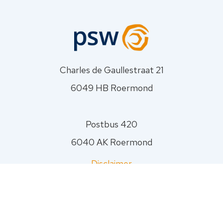
je
vraag.
PSW
gaat
zorgvuldig
Charles de Gaullestraat 21
om
met
6049 HB Roermond
je
gegevens.
Jouw
Postbus 420
gegevens
6040 AK Roermond
worden
nooit
Disclaimer
aan
anderen
Privacyverklaring
verstrekt.
Zie
Sitemap
onze
0475 - 474400