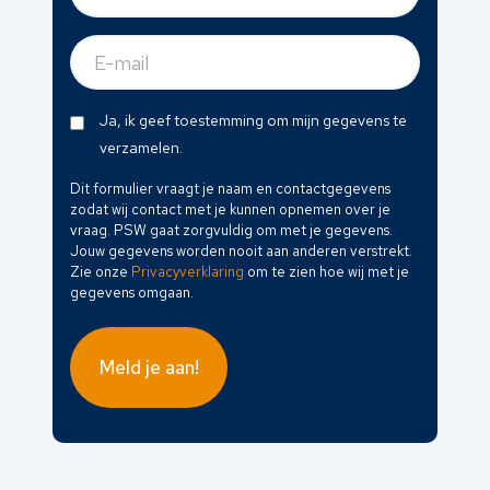
(Vereist)
E-
mail
(Vereist)
Dit
Ja, ik geef toestemming om mijn gegevens te
formulier
verzamelen.
vraagt
Dit formulier vraagt je naam en contactgegevens
je
zodat wij contact met je kunnen opnemen over je
naam
vraag. PSW gaat zorgvuldig om met je gegevens.
en
Jouw gegevens worden nooit aan anderen verstrekt.
Zie onze
Privacyverklaring
om te zien hoe wij met je
contactgegevens
gegevens omgaan.
zodat
wij
contact
met
je
kunnen
opnemen
over