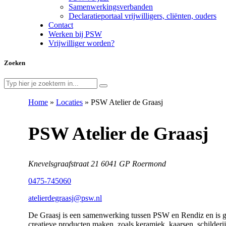
Samenwerkingsverbanden
Declaratieportaal vrijwilligers, cliënten, ouders
Contact
Werken bij PSW
Vrijwilliger worden?
Zoeken
Home
»
Locaties
»
PSW Atelier de Graasj
PSW Atelier de Graasj
Knevelsgraafstraat 21 6041 GP Roermond
0475-745060
atelierdegraasj@psw.nl
De Graasj is een samenwerking tussen PSW en Rendiz en is ge
creatieve producten maken, zoals keramiek, kaarsen, schilder