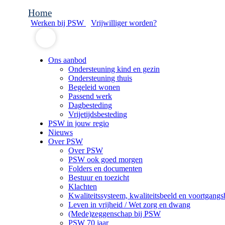
Home
Werken bij PSW
Vrijwilliger worden?
Ons aanbod
Ondersteuning kind en gezin
Ondersteuning thuis
Begeleid wonen
Passend werk
Dagbesteding
Vrijetijdsbesteding
PSW in jouw regio
Nieuws
Over PSW
Over PSW
PSW ook goed morgen
Folders en documenten
Bestuur en toezicht
Klachten
Kwaliteitssysteem, kwaliteitsbeeld en voortgangs
Leven in vrijheid / Wet zorg en dwang
(Mede)zeggenschap bij PSW
PSW 70 jaar