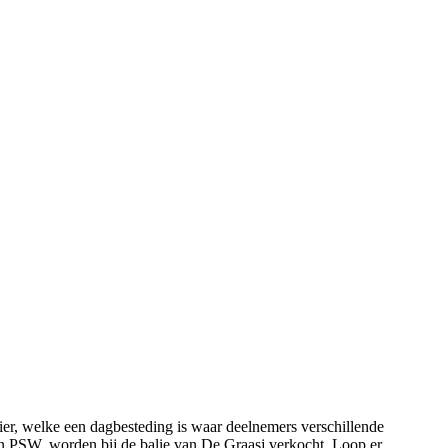
er, welke een dagbesteding is waar deelnemers verschillende
van PSW, worden bij de balie van De Graasj verkocht. Loop er