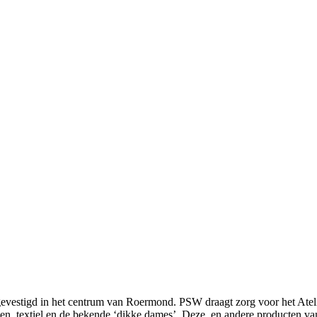
vestigd in het centrum van Roermond. PSW draagt zorg voor het Ateli
ijen, textiel en de bekende ‘dikke dames’. Deze, en andere producten 