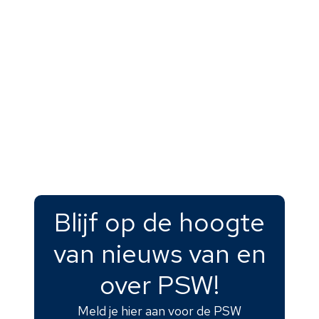
Klik hier voor meer
info
Trefcentrum PSW
Weert
Graafschap Hornelaan
88 6004 HS Weert
Blijf op de hoogte
Klik hier voor meer
van nieuws van en
info
over PSW!
Meld je hier aan voor de PSW