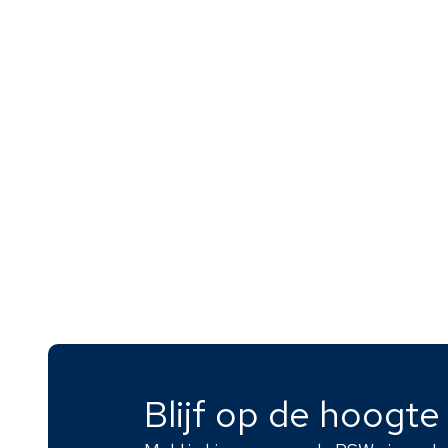
Ulingshofweg 26, 5915
PM Venlo
Klik hier voor meer
info
Blijf op de hoogt