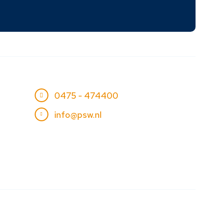
0475 - 474400
info@psw.nl