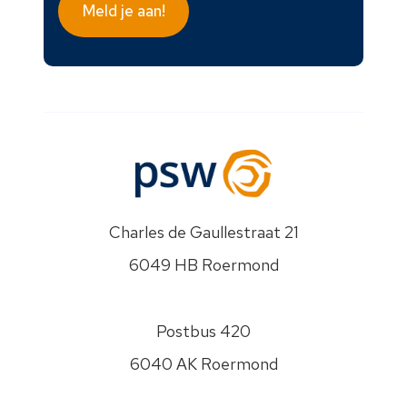
je
Meld je aan!
kunnen
opnemen
over
je
vraag.
PSW
gaat
zorgvuldig
om
met
Charles de Gaullestraat 21
je
6049 HB Roermond
gegevens.
Jouw
gegevens
Postbus 420
worden
nooit
6040 AK Roermond
aan
anderen
Disclaimer