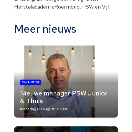
HerstelacademieRoermond
,
PSW
en
Vijf
.
Meer nieuws
PSW NIEUWS
Nieuwe manager PSW Junior
& Thuis
maandag 03 augustus 2026