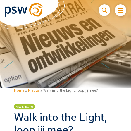
Home
»
Nieuws
»
Walk into the Light, loop jij mee?
PSW NIEUWS
Walk into the Light,
loop jij mee?