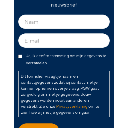
nieuwsbrief
Naam
(Vereist)
E-
mail
(Vereist)
Dit
Ja, ik geef toestemming om mijn gegevens te
formulier
verzamelen.
vraagt
je
Dit formulier vraagt je naam en
contactgegevens zodat wij contact met je
naam
kunnen opnemen over je vraag. PSW gaat
en
zorgvuldig om met je gegevens. Jouw
contactgegevens
gegevens worden nooit aan anderen
zodat
verstrekt. Zie onze
Privacyverklaring
om te
wij
zien hoe wij met je gegevens omgaan.
contact
met