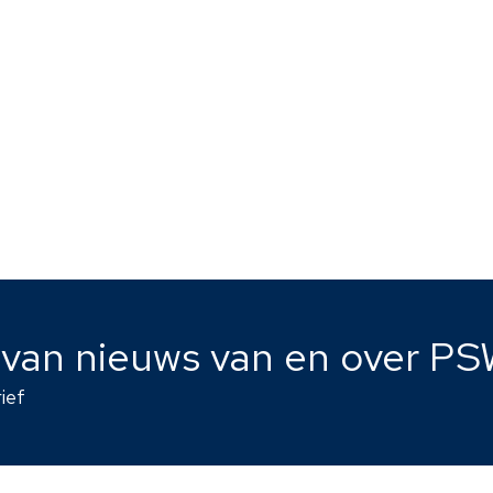
kelingsgroep PSW
encampus /
schoolse opvang
antieopvang PSW
e van nieuws van en over PS
ief