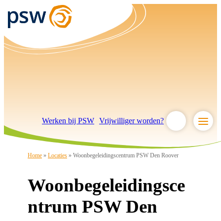
Werken bij PSW
Vrijwilliger worden?
Home
»
Locaties
»
Woonbegeleidingscentrum PSW Den Roover
Woonbegeleidingsce
ntrum PSW Den