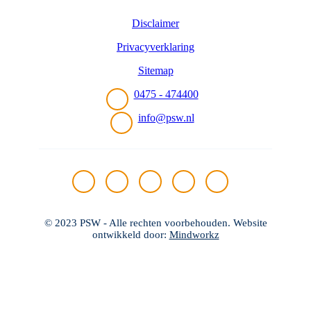
aan
anderen
Disclaimer
verstrekt.
Zie
Privacyverklaring
onze
Privacyverklaring
Sitemap
om
te
0475 - 474400
zien
hoe
info@psw.nl
wij
met
je
gegevens
omgaan.
(Vereist)
© 2023 PSW - Alle rechten voorbehouden. Website
ontwikkeld door:
Mindworkz