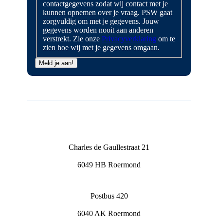
je
contactgegevens zodat wij contact met je
naam
kunnen opnemen over je vraag. PSW gaat
en
zorgvuldig om met je gegevens. Jouw
contactgegevens
gegevens worden nooit aan anderen
zodat
verstrekt. Zie onze
Privacyverklaring
om te
wij
zien hoe wij met je gegevens omgaan.
contact
met
Meld je aan!
je
kunnen
opnemen
over
je
vraag.
PSW
gaat
zorgvuldig
Charles de Gaullestraat 21
om
met
6049 HB Roermond
je
gegevens.
Jouw
gegevens
Postbus 420
worden
nooit
6040 AK Roermond