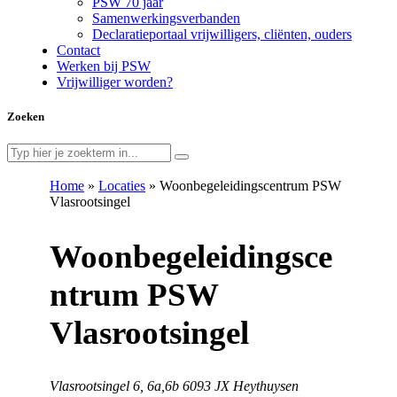
PSW 70 jaar
Samenwerkingsverbanden
Declaratieportaal vrijwilligers, cliënten, ouders
Contact
Werken bij PSW
Vrijwilliger worden?
Zoeken
Home
»
Locaties
»
Woonbegeleidingscentrum PSW
Vlasrootsingel
Woonbegeleidingsce
ntrum PSW
Vlasrootsingel
Vlasrootsingel 6, 6a,6b 6093 JX Heythuysen