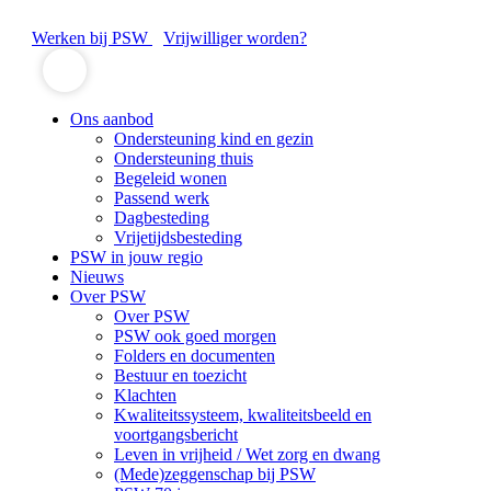
Werken bij PSW
Vrijwilliger worden?
Ons aanbod
Ondersteuning kind en gezin
Ondersteuning thuis
Begeleid wonen
Passend werk
Dagbesteding
Vrijetijdsbesteding
PSW in jouw regio
Nieuws
Over PSW
Over PSW
PSW ook goed morgen
Folders en documenten
Bestuur en toezicht
Klachten
Kwaliteitssysteem, kwaliteitsbeeld en
voortgangsbericht
Leven in vrijheid / Wet zorg en dwang
(Mede)zeggenschap bij PSW