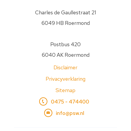
zorgvuldig
om
Charles de Gaullestraat 21
met
6049 HB Roermond
je
gegevens.
Jouw
Postbus 420
gegevens
worden
6040 AK Roermond
nooit
Disclaimer
aan
anderen
Privacyverklaring
verstrekt.
Zie
Sitemap
onze
0475 - 474400
Privacyverklaring
om
info@psw.nl
te
zien
hoe