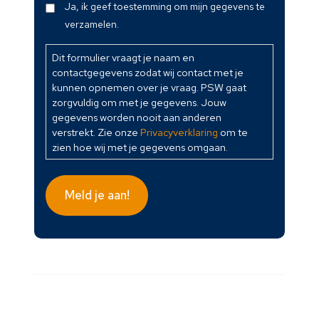
Dit
Ja, ik geef toestemming om mijn gegevens te
formulier
verzamelen.
vraagt
je
Dit formulier vraagt je naam en
contactgegevens zodat wij contact met je
naam
kunnen opnemen over je vraag. PSW gaat
en
zorgvuldig om met je gegevens. Jouw
contactgegevens
gegevens worden nooit aan anderen
zodat
verstrekt. Zie onze
Privacyverklaring
om te
wij
zien hoe wij met je gegevens omgaan.
contact
met
je
Meld je aan!
kunnen
opnemen
over
je
vraag.
PSW
gaat