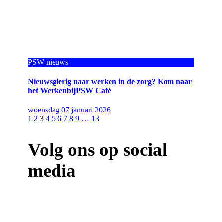
PSW nieuws
Nieuwsgierig naar werken in de zorg? Kom naar
het WerkenbijPSW Café
woensdag 07 januari 2026
1
2
3
4
5
6
7
8
9
…
13
Volg ons op social
media