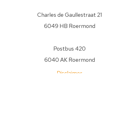
PSW
gaat
Charles de Gaullestraat 21
zorgvuldig
om
6049 HB Roermond
met
je
gegevens.
Postbus 420
Jouw
6040 AK Roermond
gegevens
worden
Disclaimer
nooit
aan
Privacyverklaring
anderen
Sitemap
verstrekt.
Zie
0475 - 474400
onze
Privacyverklaring
info@psw.nl
om
te