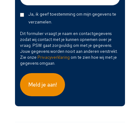
mail
(Vereist)
Dit
Ja, ik geef toestemming om mijn gegevens te
formulier
verzamelen.
vraagt
Dit formulier vraagt je naam en contactgegevens
je
zodat wij contact met je kunnen opnemen over je
naam
vraag. PSW gaat zorgvuldig om met je gegevens.
en
Jouw gegevens worden nooit aan anderen verstrekt.
Zie onze
Privacyverklaring
om te zien hoe wij met je
contactgegevens
gegevens omgaan.
zodat
wij
contact
met
je
kunnen
opnemen
over
je
vraag.