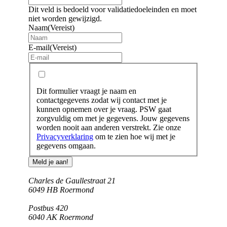
Dit veld is bedoeld voor validatiedoeleinden en moet
niet worden gewijzigd.
Naam
(Vereist)
E-mail
(Vereist)
Dit
Ja, ik geef toestemming om mijn gegevens
formulier
te verzamelen.
vraagt
Dit formulier vraagt je naam en
je
contactgegevens zodat wij contact met je
naam
kunnen opnemen over je vraag. PSW gaat
en
zorgvuldig om met je gegevens. Jouw gegevens
contactgegevens
worden nooit aan anderen verstrekt. Zie onze
zodat
Privacyverklaring
om te zien hoe wij met je
wij
gegevens omgaan.
contact
met
Meld je aan!
je
kunnen
Charles de Gaullestraat 21
opnemen
6049 HB Roermond
over
je
Postbus 420
vraag.
6040 AK Roermond
PSW