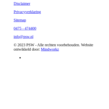
Disclaimer
gaat
zorgvuldig
Privacyverklaring
om
met
Sitemap
je
gegevens.
0475 - 474400
Jouw
gegevens
info@psw.nl
worden
nooit
© 2023 PSW - Alle rechten voorbehouden. Website
aan
ontwikkeld door:
Mindworkz
anderen
verstrekt.
Zie
onze
Privacyverklaring
om
te
zien
hoe
wij
met
je
gegevens
omgaan.