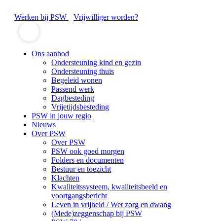
Werken bij PSW
Vrijwilliger worden?
Ons aanbod
Ondersteuning kind en gezin
Ondersteuning thuis
Begeleid wonen
Passend werk
Dagbesteding
Vrijetijdsbesteding
PSW in jouw regio
Nieuws
Over PSW
Over PSW
PSW ook goed morgen
Folders en documenten
Bestuur en toezicht
Klachten
Kwaliteitssysteem, kwaliteitsbeeld en
voortgangsbericht
Leven in vrijheid / Wet zorg en dwang
(Mede)zeggenschap bij PSW